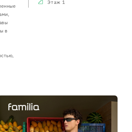
Этаж 1
оменные
ами,
авы
ы в
остью,