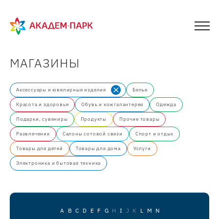
МАГАЗИНЫ
Аксессуары и ювелирные изделия
Белье
Красота и здоровье
Обувь и кожгалантерея
Одежда
Подарки, сувениры
Продукты
Прочие товары
Развлечения
Салоны сотовой связи
Спорт и отдых
Товары для детей
Товары для дома
Услуги
Электроника и бытовая техника
A
B
C
D
E
F
G
H
I
J
K
L
M
N