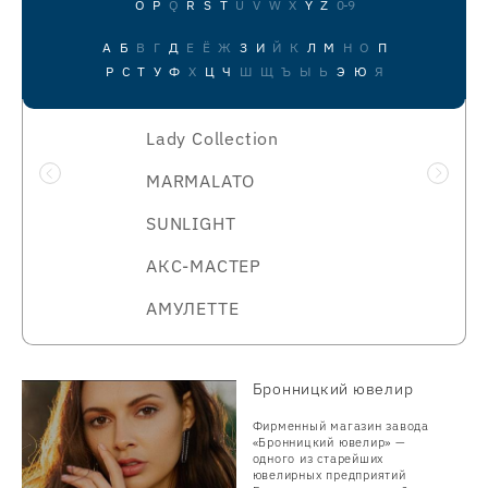
O
P
Q
R
S
T
U
V
W
X
Y
Z
0-9
А
Б
В
Г
Д
Е
Ё
Ж
З
И
Й
К
Л
М
Н
О
П
Р
С
Т
У
Ф
Х
Ц
Ч
Ш
Щ
Ъ
Ы
Ь
Э
Ю
Я
Lady Collection
MARMALATO
SUNLIGHT
АКС-МАСТЕР
АМУЛЕТТЕ
Бронницкий ювелир
Фирменный магазин завода
«Бронницкий ювелир» —
одного из старейших
ювелирных предприятий