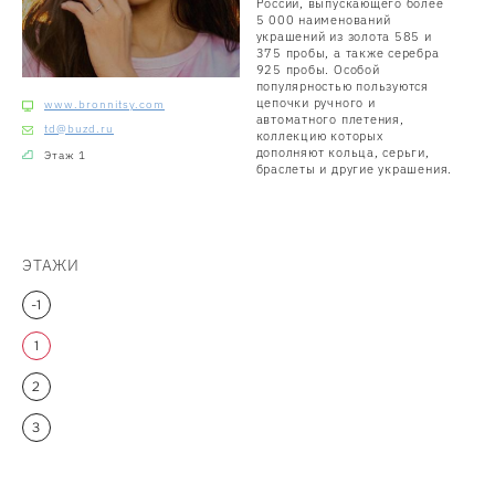
России, выпускающего более
5 000 наименований
украшений из золота 585 и
375 пробы, а также серебра
925 пробы. Особой
популярностью пользуются
цепочки ручного и
www.bronnitsy.com
автоматного плетения,
td@buzd.ru
коллекцию которых
дополняют кольца, серьги,
Этаж 1
браслеты и другие украшения.
ЭТАЖИ
-1
1
2
3